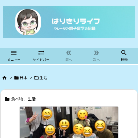





メニュー
サイドバー
前へ
次へ
検索
>
日本
>
生活



食べ物
,
生活
