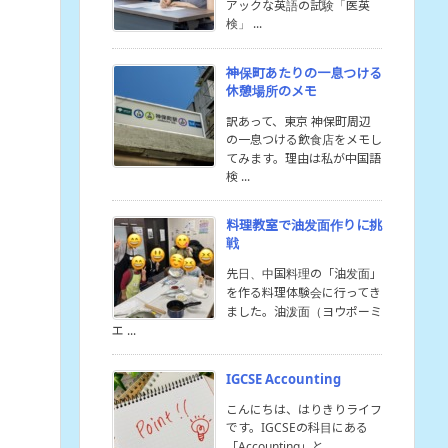
アックな英語の試験「医英
検」 ...
神保町あたりの一息つける
休憩場所のメモ
訳あって、東京 神保町周辺
の一息つける飲食店をメモし
てみます。理由は私が中国語
検 ...
料理教室で油发面作りに挑
戦
先日、中国料理の「油发面」
を作る料理体験会に行ってき
ました。油泼面（ヨウポーミ
エ ...
IGCSE Accounting
こんにちは、はりきりライフ
です。IGCSEの科目にある
「Accounting」と ...