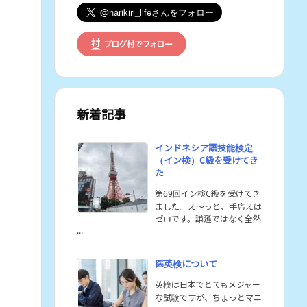
新着記事
インドネシア語技能検定
（イン検）C級を受けてき
た
第69回イン検C級を受けてき
ました。え〜っと、手応えは
ゼロです。謙遜ではなく全然
...
医英検について
英検は日本でとてもメジャー
な試験ですが、ちょっとマニ