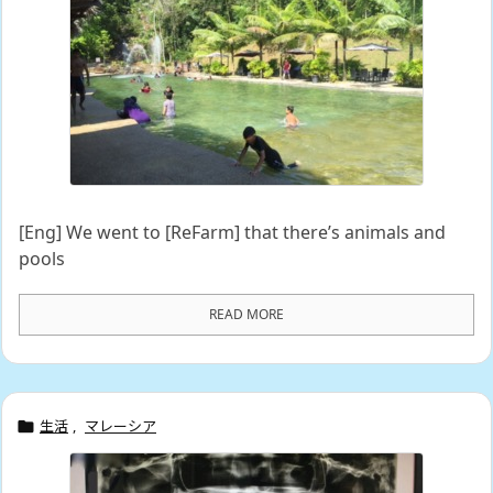
[Eng] We went to [ReFarm] that there’s animals and
pools
READ MORE
生活
,
マレーシア
