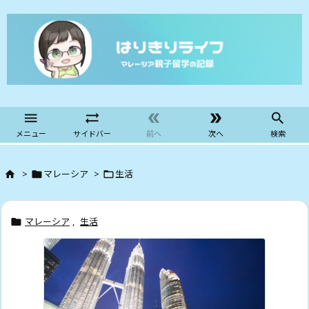





メニュー
サイドバー
前へ
次へ
検索
>
マレーシア
>
生活



マレーシア
,
生活
