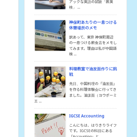
アックな英語の試験「医英
検」 ...
神保町あたりの一息つける
休憩場所のメモ
訳あって、東京 神保町周辺
の一息つける飲食店をメモし
てみます。理由は私が中国語
検 ...
料理教室で油发面作りに挑
戦
先日、中国料理の「油发面」
を作る料理体験会に行ってき
ました。油泼面（ヨウポーミ
エ ...
IGCSE Accounting
こんにちは、はりきりライフ
です。IGCSEの科目にある
「Accounting」と ...