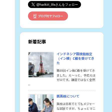
新着記事
インドネシア語技能検定
（イン検）C級を受けてき
た
第69回イン検C級を受けてき
ました。え〜っと、手応えは
ゼロです。謙遜ではなく全然
...
医英検について
英検は日本でとてもメジャー
な試験ですが、ちょっとマニ