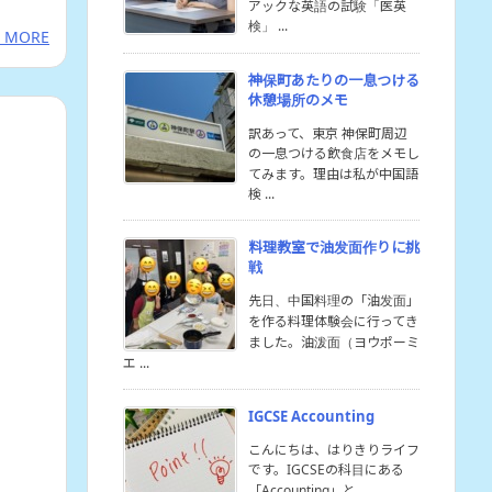
アックな英語の試験「医英
検」 ...
 MORE
神保町あたりの一息つける
休憩場所のメモ
訳あって、東京 神保町周辺
の一息つける飲食店をメモし
てみます。理由は私が中国語
検 ...
料理教室で油发面作りに挑
戦
先日、中国料理の「油发面」
を作る料理体験会に行ってき
ました。油泼面（ヨウポーミ
エ ...
IGCSE Accounting
こんにちは、はりきりライフ
です。IGCSEの科目にある
「Accounting」と ...