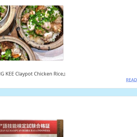
aypot Chicken Rice』
READ