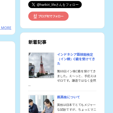
 MORE
新着記事
インドネシア語技能検定
（イン検）C級を受けてき
た
第69回イン検C級を受けてき
ました。え〜っと、手応えは
ゼロです。謙遜ではなく全然
...
医英検について
英検は日本でとてもメジャー
な試験ですが、ちょっとマニ