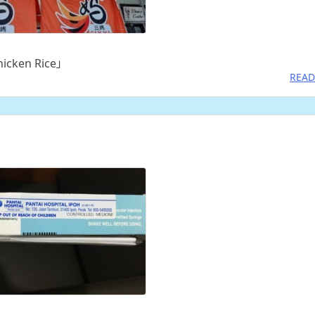
en Rice」
READ