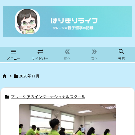





メニュー
サイドバー
前へ
次へ
検索
>
2020年11月


マレーシアのインターナショナルスクール
