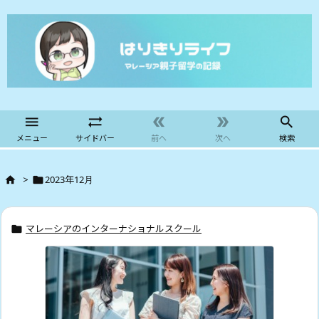





メニュー
サイドバー
前へ
次へ
検索
>
2023年12月


マレーシアのインターナショナルスクール
