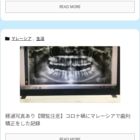
READ MORE
マレーシア
,
生活

経過写真あり【閲覧注意】コロナ禍にマレーシアで歯列
矯正をした記録
READ MORE