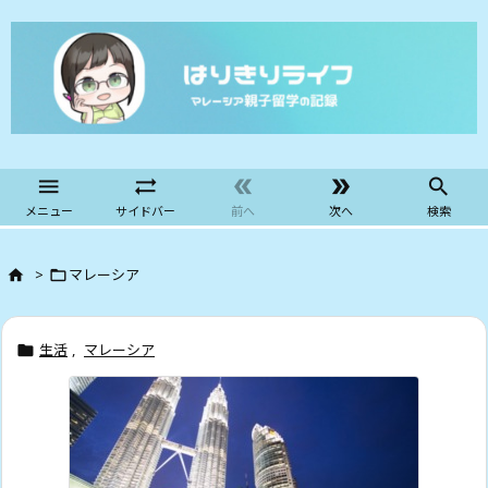





メニュー
サイドバー
前へ
次へ
検索
>
マレーシア


生活
,
マレーシア
