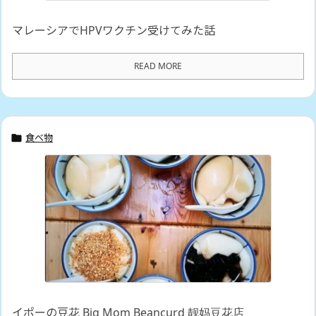
マレーシアでHPVワクチン受けてみた話
READ MORE
食べ物

イポーの豆花 Big Mom Beancurd 靓妈豆花店