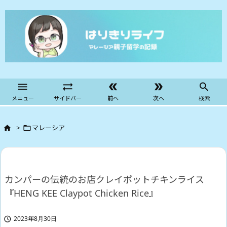





メニュー
サイドバー
前へ
次へ
検索
>
マレーシア


カンパーの伝統のお店クレイポットチキンライス
『HENG KEE Claypot Chicken Rice』
2023年8月30日
