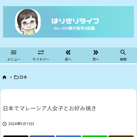





メニュー
サイドバー
前へ
次へ
検索
>
日本


日本でマレーシア人女子とお好み焼き
2024年5月13日
