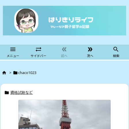





メニュー
サイドバー
前へ
次へ
検索
>
chaco1023


資格試験など
