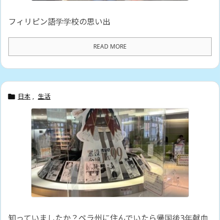
フィリピン語学学校の思い出
READ MORE
日本
,
生活

知っていましたか？ペラ州に住んでいたら帰国後3年献血