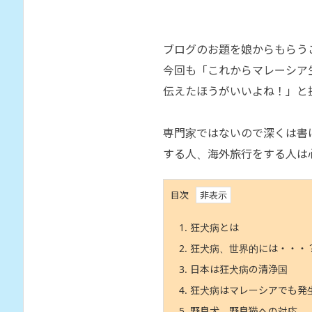
ブログのお題を娘からもらう
今回も「これからマレーシア
伝えたほうがいいよね！」と
専門家ではないので深くは書
する人、海外旅行をする人は
目次
1.
狂犬病とは
2.
狂犬病、世界的には・・・
3.
日本は狂犬病の清浄国
4.
狂犬病はマレーシアでも発
5.
野良犬、野良猫への対応