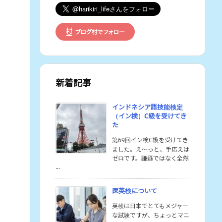
新着記事
インドネシア語技能検定
（イン検）C級を受けてき
た
第69回イン検C級を受けてき
ました。え〜っと、手応えは
ゼロです。謙遜ではなく全然
...
医英検について
英検は日本でとてもメジャー
な試験ですが、ちょっとマニ