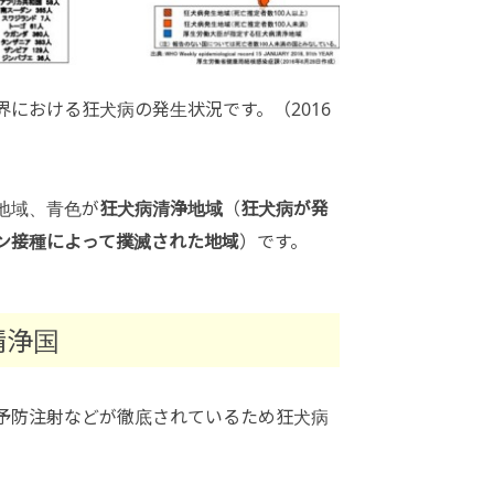
界における狂犬病の発生状況です。（2016
地域、青色が
狂犬病清浄地域
（
狂犬病が発
ン接種によって撲滅された地域
）です。
清浄国
予防注射などが徹底されているため狂犬病