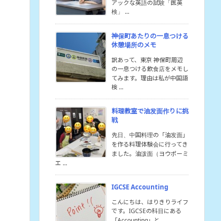
アックな英語の試験「医英
検」 ...
神保町あたりの一息つける
休憩場所のメモ
訳あって、東京 神保町周辺
の一息つける飲食店をメモし
てみます。理由は私が中国語
検 ...
料理教室で油发面作りに挑
戦
先日、中国料理の「油发面」
を作る料理体験会に行ってき
ました。油泼面（ヨウポーミ
エ ...
IGCSE Accounting
こんにちは、はりきりライフ
です。IGCSEの科目にある
「Accounting」と ...