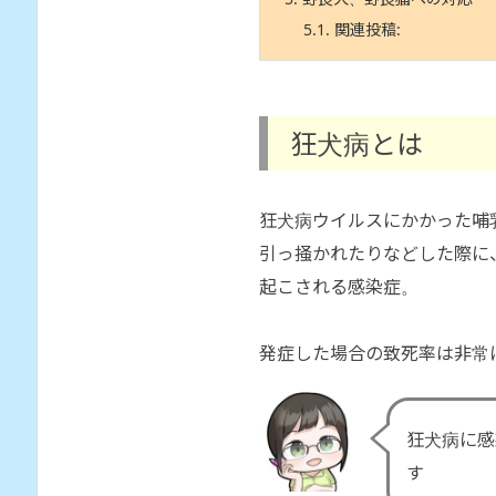
5.1.
関連投稿:
狂犬病とは
狂犬病ウイルスにかかった哺
引っ掻かれたりなどした際に
起こされる感染症。
発症した場合の致死率は非常
狂犬病に感
す