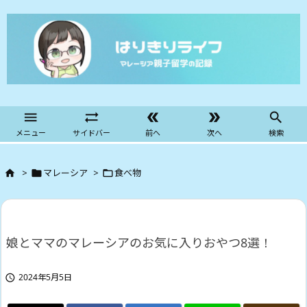





メニュー
サイドバー
前へ
次へ
検索
>
マレーシア
>
食べ物



娘とママのマレーシアのお気に入りおやつ8選！
2024年5月5日
