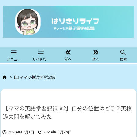





メニュー
サイドバー
前へ
次へ
検索
>
ママの英語学習記録


【ママの英語学習記録 #2】自分の位置はどこ？英検
過去問を解いてみた
2023年10月1日
2023年11月28日

