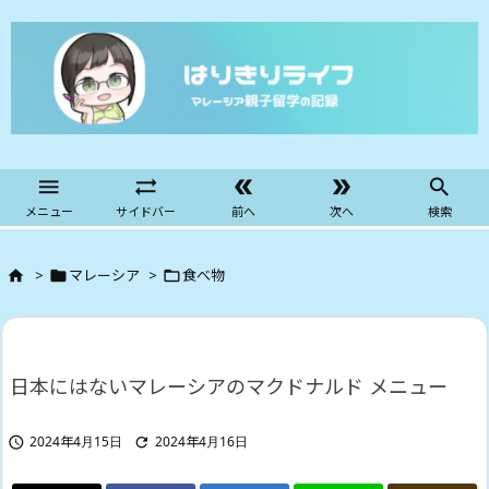





メニュー
サイドバー
前へ
次へ
検索
>
マレーシア
>
食べ物



日本にはないマレーシアのマクドナルド メニュー
2024年4月15日
2024年4月16日

