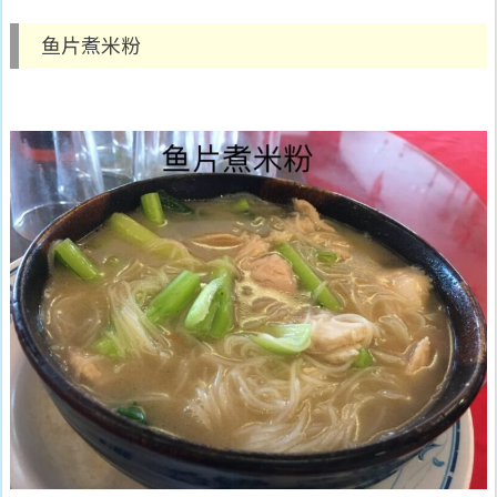
鱼片煮米粉