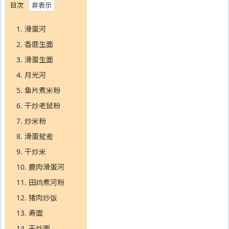
目次
1.
滑蛋河
2.
香底生面
3.
滑蛋生面
4.
月光河
5.
鱼片煮米粉
6.
干炒老鼠粉
7.
炒米粉
8.
滑蛋鸳鸯
9.
干炒米
10.
鹿肉滑蛋河
11.
田鸡煮河粉
12.
猪肉炒饭
13.
寿面
14.
干炒面