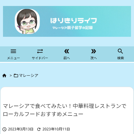





メニュー
サイドバー
前へ
次へ
検索
>
マレーシア


マレーシアで食べてみたい！中華料理レストランで
ローカルフードおすすめメニュー
2023年3月13日
2023年10月11日

