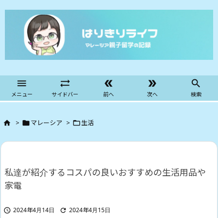





メニュー
サイドバー
前へ
次へ
検索
>
マレーシア
>
生活



私達が紹介するコスパの良いおすすめの生活用品や
家電
2024年4月14日
2024年4月15日

