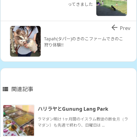
ってきました

Prev
Tapah(タパー)のきのこファームできのこ
狩り体験!!
関連記事

ハリラヤとGunung Lang Park
ラマダン明け 1ヶ月間のイスラム教徒の断食月（ラ
マダン）も先週で終わり、日曜日は ...