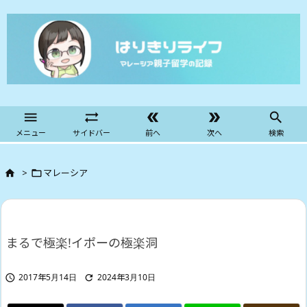





メニュー
サイドバー
前へ
次へ
検索
>
マレーシア


まるで極楽!イポーの極楽洞
2017年5月14日
2024年3月10日

