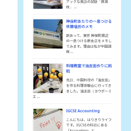
アックな英語の試験「医英
検」 ...
神保町あたりの一息つける
休憩場所のメモ
訳あって、東京 神保町周辺
の一息つける飲食店をメモし
てみます。理由は私が中国語
検 ...
料理教室で油发面作りに挑
戦
先日、中国料理の「油发面」
を作る料理体験会に行ってき
ました。油泼面（ヨウポーミ
エ ...
IGCSE Accounting
こんにちは、はりきりライフ
です。IGCSEの科目にある
「Accounting」と ...