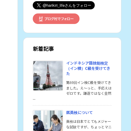
新着記事
インドネシア語技能検定
（イン検）C級を受けてき
た
第69回イン検C級を受けてき
ました。え〜っと、手応えは
ゼロです。謙遜ではなく全然
...
医英検について
英検は日本でとてもメジャー
な試験ですが、ちょっとマニ