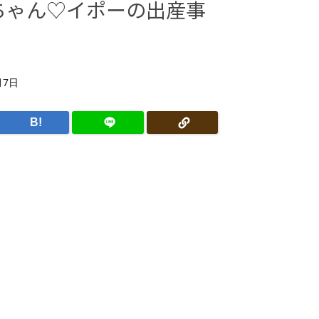
ちゃん♡イポーの出産事
月7日
B!