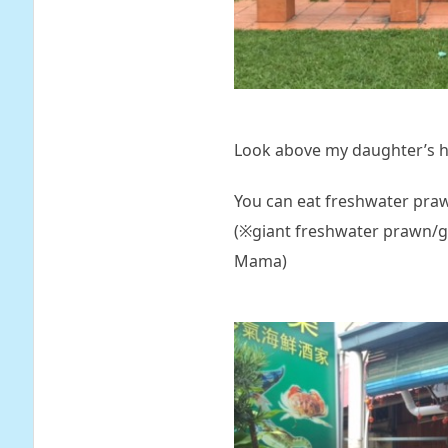
Look above my daughter’s he
You can eat freshwater praw
(※giant freshwater prawn/gi
Mama)