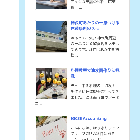
アックな英語の試験「医英
検」 ...
神保町あたりの一息つける
休憩場所のメモ
訳あって、東京 神保町周辺
の一息つける飲食店をメモし
てみます。理由は私が中国語
検 ...
料理教室で油发面作りに挑
戦
先日、中国料理の「油发面」
を作る料理体験会に行ってき
ました。油泼面（ヨウポーミ
エ ...
IGCSE Accounting
こんにちは、はりきりライフ
です。IGCSEの科目にある
「Accounting」と ...