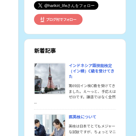
新着記事
インドネシア語技能検定
（イン検）C級を受けてき
た
第69回イン検C級を受けてき
ました。え〜っと、手応えは
ゼロです。謙遜ではなく全然
...
医英検について
英検は日本でとてもメジャー
な試験ですが、ちょっとマニ