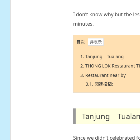
I don’t know why but the les
minutes.
目次
1.
Tanjung Tualang
2.
THONG LOK Restaurant 
3.
Restaurant near by
3.1.
関連投稿:
Tanjung Tuala
Since we didn’t celebrated 