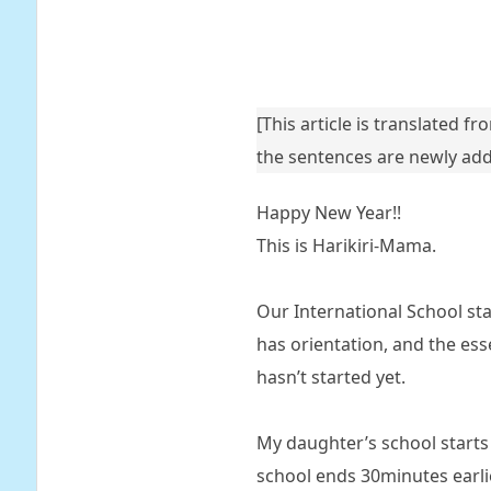
[This article is translated f
the sentences are newly ad
Happy New Year!!
This is Harikiri-Mama.
Our International School sta
has orientation, and the esse
hasn’t started yet.
My daughter’s school starts 
school ends 30minutes earlier