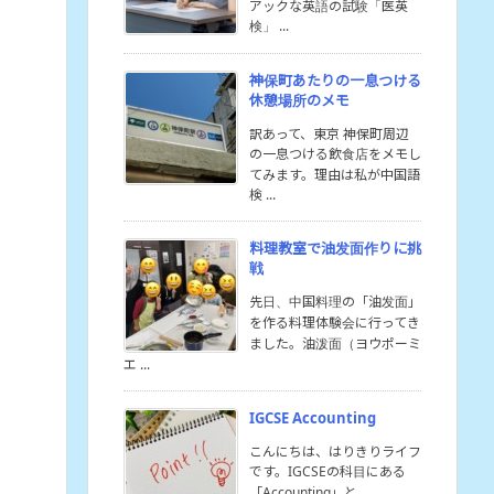
アックな英語の試験「医英
検」 ...
神保町あたりの一息つける
休憩場所のメモ
訳あって、東京 神保町周辺
の一息つける飲食店をメモし
てみます。理由は私が中国語
検 ...
料理教室で油发面作りに挑
戦
先日、中国料理の「油发面」
を作る料理体験会に行ってき
ました。油泼面（ヨウポーミ
エ ...
IGCSE Accounting
こんにちは、はりきりライフ
です。IGCSEの科目にある
「Accounting」と ...