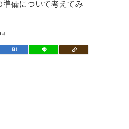
の準備について考えてみ
）
3日
B!