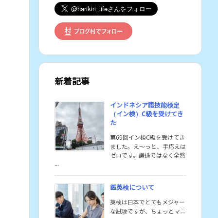
新着記事
インドネシア語技能検定
（イン検）C級を受けてき
た
第69回イン検C級を受けてき
ました。え〜っと、手応えは
ゼロです。謙遜ではなく全然
...
医英検について
英検は日本でとてもメジャー
な試験ですが、ちょっとマニ