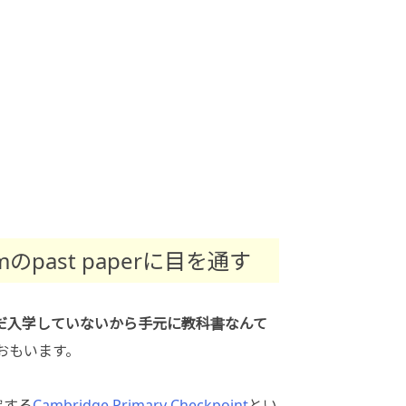
xamのpast paperに目を通す
だ入学していないから手元に教科書なんて
おもいます。
定する
Cambridge Primary Checkpoint
とい