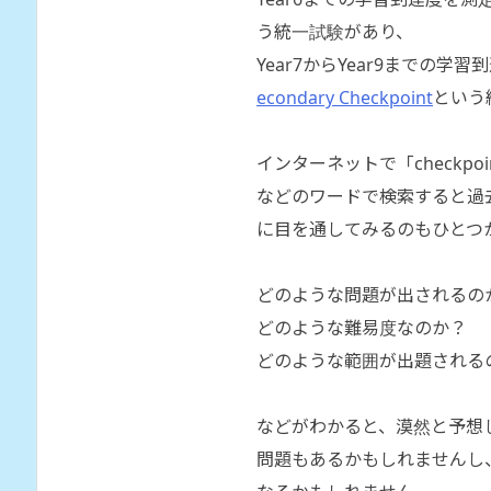
う統一試験があり、
Year7からYear9までの学
econdary Checkpoint
という
インターネットで「checkpoint p
などのワードで検索すると過
に目を通してみるのもひとつ
どのような問題が出されるの
どのような難易度なのか？
どのような範囲が出題される
などがわかると、漠然と予想
問題もあるかもしれませんし